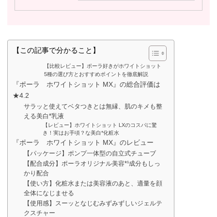
【この記事で分かること】
【比較レビュー】ポーラ好きがホワイトショット
5種の選び方とおすすめポイントを徹底解説
『ポーラ ホワイトショット MX』の総合評価は
★4.2
サラッと使えてベタつきとは無縁、肌のキメも整
える美白*乳液
【レビュー】ホワイトショット LXのコスパに驚
き！実はお手頃？な美白*化粧水
『ポーラ ホワイトショット MX』のレビュー
【パッケージ】ポンプ一体型の自立式チューブ
【配合成分】ポーラオリジナル美容*¹成分もしっ
かり配合
【使い方】化粧水または美容液のあと、適量を顔
全体になじませる
【使用感】スーッとなじむみずみずしいジェルテ
クスチャー