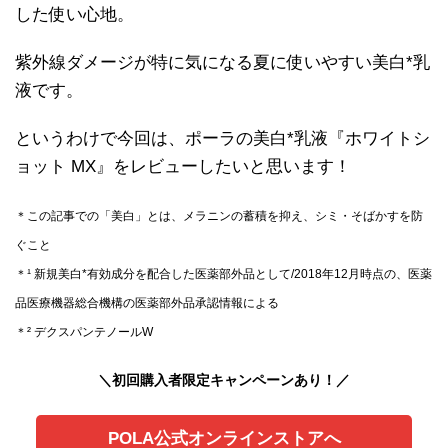
した使い心地。
紫外線ダメージが特に気になる夏に使いやすい美白*乳
液です。
というわけで今回は、ポーラの美白*乳液『ホワイトシ
ョット MX』をレビューしたいと思います！
＊この記事での「美白」とは、メラニンの蓄積を抑え、シミ・そばかすを防
ぐこと
＊¹ 新規美白*有効成分を配合した医薬部外品として/2018年12月時点の、医薬
品医療機器総合機構の医薬部外品承認情報による
＊² デクスパンテノールW
＼初回購入者限定キャンペーンあり！／
POLA公式オンラインストアへ