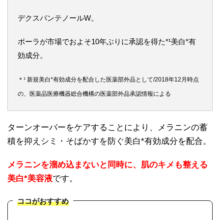
デクスパンテノールW。
ポーラが市場でおよそ10年ぶりに承認を得た*¹美白*有
効成分。
＊¹ 新規美白*有効成分を配合した医薬部外品として/2018年12月時点
の、医薬品医療機器総合機構の医薬部外品承認情報による
ターンオーバーをケアすることにより、メラニンの蓄
積を抑えシミ・そばかすを防ぐ美白*有効成分を配合。
メラニンを溜め込まないと同時に、肌のキメも整える
美白*美容液
です。
ココがおすすめ