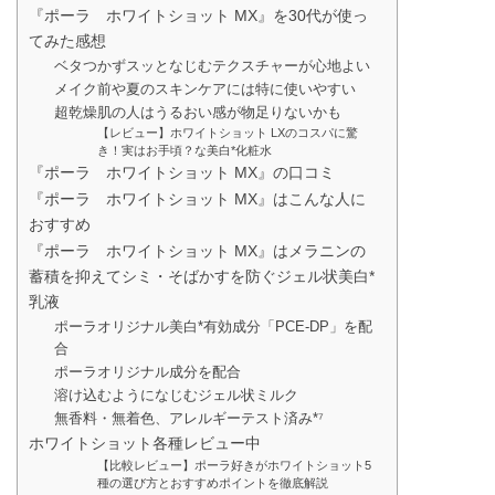
『ポーラ ホワイトショット MX』を30代が使っ
てみた感想
ベタつかずスッとなじむテクスチャーが心地よい
メイク前や夏のスキンケアには特に使いやすい
超乾燥肌の人はうるおい感が物足りないかも
【レビュー】ホワイトショット LXのコスパに驚
き！実はお手頃？な美白*化粧水
『ポーラ ホワイトショット MX』の口コミ
『ポーラ ホワイトショット MX』はこんな人に
おすすめ
『ポーラ ホワイトショット MX』はメラニンの
蓄積を抑えてシミ・そばかすを防ぐジェル状美白*
乳液
ポーラオリジナル美白*有効成分「PCE-DP」を配
合
ポーラオリジナル成分を配合
溶け込むようになじむジェル状ミルク
無香料・無着色、アレルギーテスト済み*⁷
ホワイトショット各種レビュー中
【比較レビュー】ポーラ好きがホワイトショット5
種の選び方とおすすめポイントを徹底解説