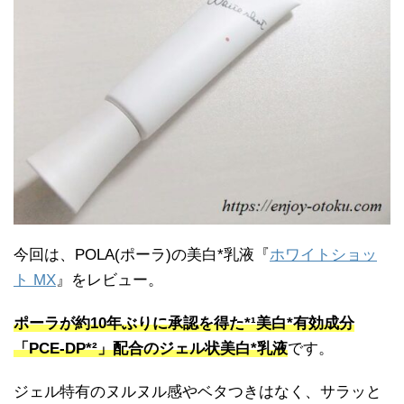
今回は、POLA(ポーラ)の美白*乳液『
ホワイトショッ
ト MX
』をレビュー。
ポーラが約10年ぶりに承認を得た*¹美白*有効成分
「PCE-DP*²」配合のジェル状美白*乳液
です。
ジェル特有のヌルヌル感やベタつきはなく、サラッと