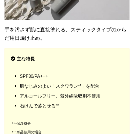
手を汚さず肌に直接塗れる、スティックタイプのから
だ用日焼け止め。
主な特長
SPF30/PA+++
肌なじみのよい「スクワラン*¹」を配合
アルコールフリー、紫外線吸収剤不使用
石けんで落とせる*²
＊¹ 保湿成分
＊² 単品使用の場合