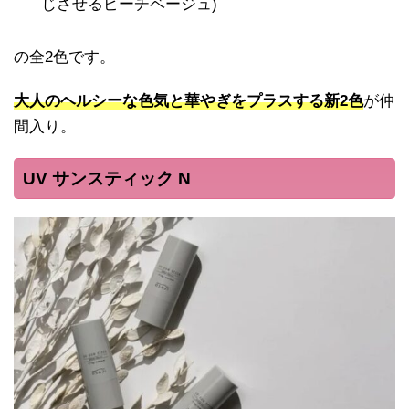
じさせるピーチベージュ)
の全2色です。
大人のヘルシーな色気と華やぎをプラスする新2色
が仲
間入り。
UV サンスティック N