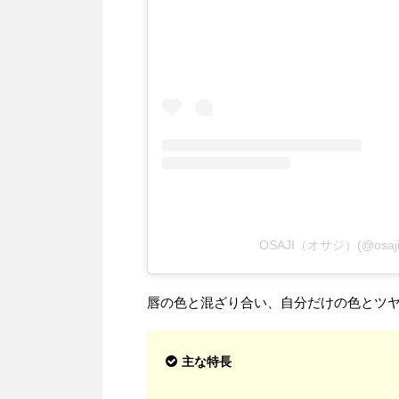
OSAJI（オサジ）(@osa
唇の色と混ざり合い、自分だけの色とツ
主な特長