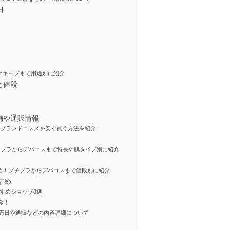
細
クキープまで用途別に紹介
と値段
店舗や通販情報
！ブランドコスメを安く買う方法を紹介
プチプラからデパコスまで特長や肌タイプ別に紹介
とめ！プチプラからデパコスまで値段別に紹介
すめ
すめショップ8選
禁！
報！発売日や通販などの内容詳細について