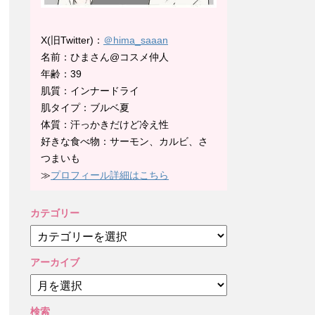
X(旧Twitter)：
＠hima_saaan
名前：ひまさん@コスメ仲人
年齢：39
肌質：インナードライ
肌タイプ：ブルベ夏
体質：汗っかきだけど冷え性
好きな食べ物：サーモン、カルビ、さ
つまいも
≫
プロフィール詳細はこちら
カテゴリー
カ
テ
ゴ
アーカイブ
リ
ア
ー
ー
カ
検索