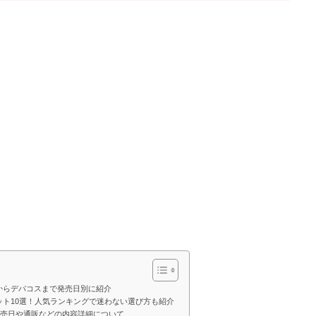
ラからデパコスまで発売日別に紹介
ット10選！人気ランキングで迷わない選び方も紹介
報！発売日や通販などの内容詳細について