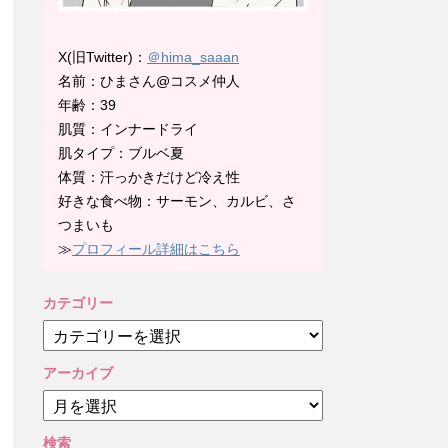
X(旧Twitter)：
＠hima_saaan
名前：ひまさん@コスメ仲人
年齢：39
肌質：インナードライ
肌タイプ：ブルベ夏
体質：汗っかきだけど冷え性
好きな食べ物：サーモン、カルビ、さ
つまいも
≫
プロフィール詳細はこちら
カテゴリー
カ
テ
ゴ
アーカイブ
リ
ア
ー
ー
カ
検索