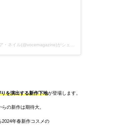
VOCE編集部／美容・コスメ・メイク・ヘア・ネイル(@vocemagazine)がシェアした投稿
がりを演出する新作下地
が登場します。
からの新作は期待大。
2024年春新作コスメの