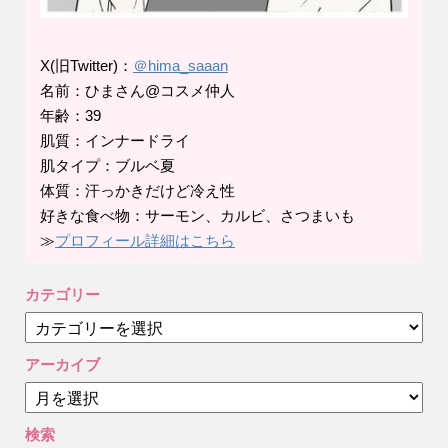
X(旧Twitter)：
＠hima_saaan
名前：ひまさん@コスメ仲人
年齢：39
肌質：インナードライ
肌タイプ：ブルベ夏
体質：汗っかきだけど冷え性
好きな食べ物：サーモン、カルビ、さつまいも
≫
プロフィール詳細はこちら
カテゴリー
カ
テ
ゴ
アーカイブ
リ
ア
ー
ー
カ
検索