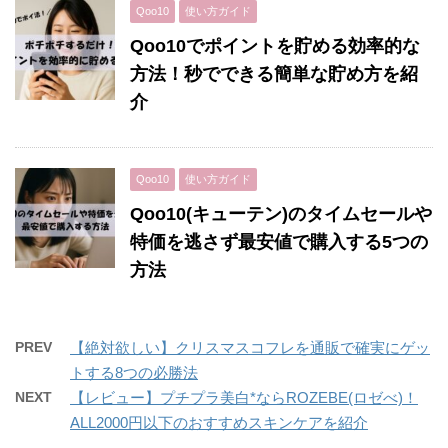
Qoo10
使い方ガイド
Qoo10でポイントを貯める効率的な
方法！秒でできる簡単な貯め方を紹
介
Qoo10
使い方ガイド
Qoo10(キューテン)のタイムセールや
特価を逃さず最安値で購入する5つの
方法
PREV
【絶対欲しい】クリスマスコフレを通販で確実にゲッ
トする8つの必勝法
NEXT
【レビュー】プチプラ美白*ならROZEBE(ロゼべ)！
ALL2000円以下のおすすめスキンケアを紹介