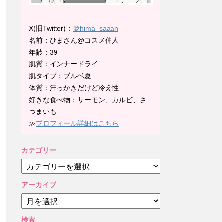
X(旧Twitter)：
＠hima_saaan
名前：ひまさん@コスメ仲人
年齢：39
肌質：インナードライ
肌タイプ：ブルベ夏
体質：汗っかきだけど冷え性
好きな食べ物：サーモン、カルビ、さ
つまいも
≫
プロフィール詳細はこちら
カテゴリー
カ
テ
ゴ
アーカイブ
リ
ア
ー
ー
カ
検索