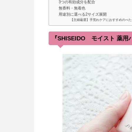
3つの有効成分を配合
無香料・無着色
用途別に選べる2サイズ展開
【主婦厳選】手荒れケアにおすすめのべた
『SHISEIDO モイスト 薬