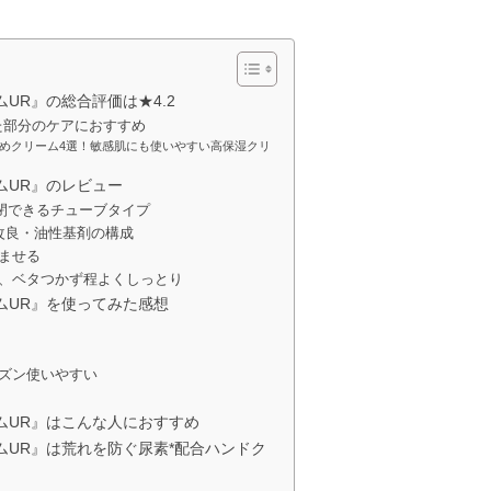
ムUR』の総合評価は★4.2
た部分のケアにおすすめ
めクリーム4選！敏感肌にも使いやすい高保湿クリ
ームUR』のレビュー
閉できるチューブタイプ
改良・油性基剤の構成
ませる
、ベタつかず程よくしっとり
ームUR』を使ってみた感想
ズン使いやすい
ームUR』はこんな人におすすめ
ームUR』は荒れを防ぐ尿素*配合ハンドク