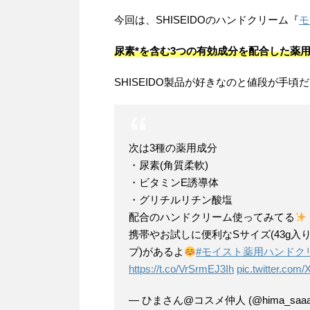
今回は、SHISEIDOのハンドクリーム『
モ
尿素*を含む3つの有効成分を配合した薬
SHISEIDO製品が好きなのと値段が手
次は3種の薬用成分
・尿素(角質柔軟)
・ビタミンE誘導体
・グリチルリチン酸塩
配合のハンドクリーム使ってみてる
携帯やお試しに便利なSサイズ(43g入
プ)があるよ
#モイスト薬用ハンドク
https://t.co/VrSrmEJ3Ih
pic.twitter.co
— ひまさん@コスメ仲人 (@hima_saaa