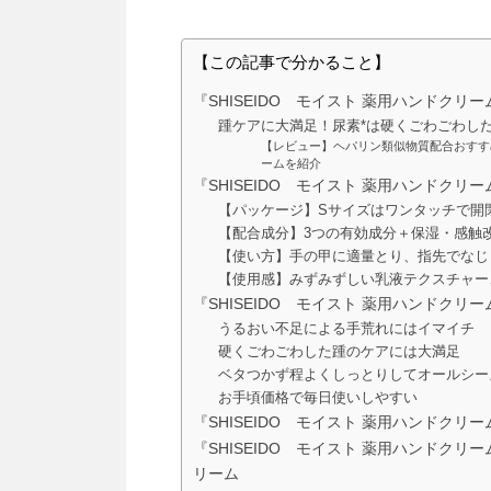
【この記事で分かること】
『SHISEIDO モイスト 薬用ハンドクリー
踵ケアに大満足！尿素*は硬くごわごわし
【レビュー】ヘパリン類似物質配合おすす
ームを紹介
『SHISEIDO モイスト 薬用ハンドクリ
【パッケージ】Sサイズはワンタッチで開
【配合成分】3つの有効成分＋保湿・感触
【使い方】手の甲に適量とり、指先でなじ
【使用感】みずみずしい乳液テクスチャー
『SHISEIDO モイスト 薬用ハンドクリ
うるおい不足による手荒れにはイマイチ
硬くごわごわした踵のケアには大満足
ベタつかず程よくしっとりしてオールシー
お手頃価格で毎日使いしやすい
『SHISEIDO モイスト 薬用ハンドクリ
『SHISEIDO モイスト 薬用ハンドクリ
リーム