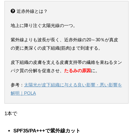
近赤外線とは？
地上に降り注ぐ太陽光線の一つ。
紫外線よりも波長が長く、近赤外線の20～30％が真皮
の更に奥深くの皮下組織(筋肉)まで到達する。
皮下組織の皮膚を支える皮膚支持帯の繊維を束ねるタン
パク質の分解を促進させ、
たるみの原因
に。
参考：
太陽光が皮下組織に与える良い影響・悪い影響を
解明｜POLA
1本で
SPF35/PA+++で紫外線カット