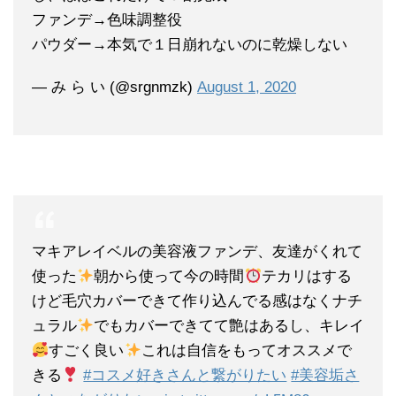
ファンデ→色味調整役
パウダー→本気で１日崩れないのに乾燥しない
— み ら い (@srgnmzk)
August 1, 2020
マキアレイベルの美容液ファンデ、友達がくれて
使った
朝から使って今の時間
テカリはする
けど毛穴カバーできて作り込んでる感はなくナチ
ュラル
でもカバーできてて艶はあるし、キレイ
すごく良い
これは自信をもってオススメで
きる
#コスメ好きさんと繋がりたい
#美容垢さ