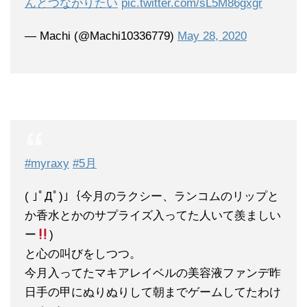
んとつながりたい
pic.twitter.com/sL5M86gxgr
— Machi (@Machi10336779)
May 28, 2020
#myraxy
#5月
( ｣ﾟДﾟ)｣｛今月のラクシー、ランコムのリップと
か香水とかのサプライズ入ってた人いて羨ましい
ー
)
と心の叫びをしつつ。
今月入ってたマキアレイベルの美容液ファンデ昨
日手の甲にぬりぬりして朝までゲームしてたわけ