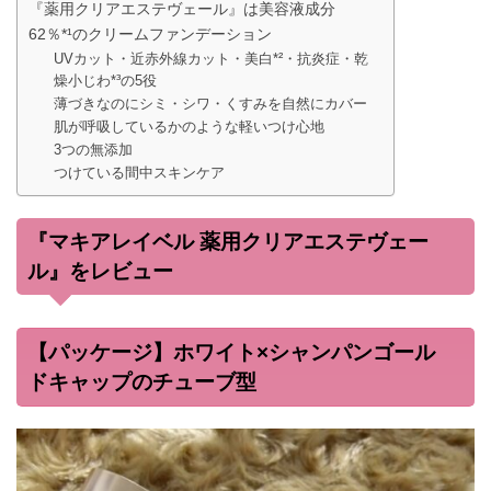
『薬用クリアエステヴェール』は美容液成分
62％*¹のクリームファンデーション
UVカット・近赤外線カット・美白*²・抗炎症・乾
燥小じわ*³の5役
薄づきなのにシミ・シワ・くすみを自然にカバー
肌が呼吸しているかのような軽いつけ心地
3つの無添加
つけている間中スキンケア
『マキアレイベル 薬用クリアエステヴェー
ル』をレビュー
【パッケージ】ホワイト×シャンパンゴール
ドキャップのチューブ型