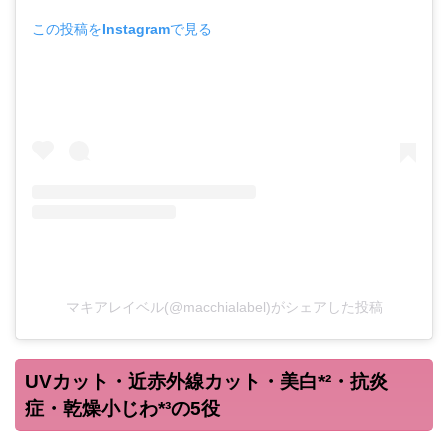
この投稿をInstagramで見る
マキアレイベル(@macchialabel)がシェアした投稿
UVカット・近赤外線カット・美白*²・抗炎
症・乾燥小じわ*³の5役