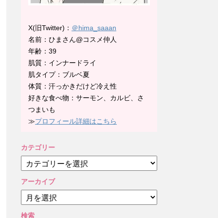
X(旧Twitter)：
＠hima_saaan
名前：ひまさん@コスメ仲人
年齢：39
肌質：インナードライ
肌タイプ：ブルベ夏
体質：汗っかきだけど冷え性
好きな食べ物：サーモン、カルビ、さ
つまいも
≫
プロフィール詳細はこちら
カテゴリー
カ
テ
ゴ
アーカイブ
リ
ア
ー
ー
カ
検索