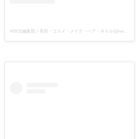
VOCE編集部／美容・コスメ・メイク・ヘア・ネイル(@vocemagazine)がシェアした投稿