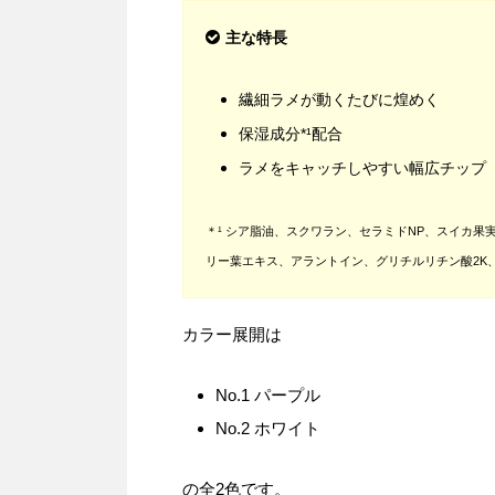
主な特長
繊細ラメが動くたびに煌めく
保湿成分*¹配合
ラメをキャッチしやすい幅広チップ
＊¹ シア脂油、スクワラン、セラミドNP、スイカ
リー葉エキス、アラントイン、グリチルリチン酸2K
カラー展開は
No.1 パープル
No.2 ホワイト
の全2色です。