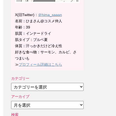
X(旧Twitter)：
＠hima_saaan
名前：ひまさん@コスメ仲人
年齢：39
肌質：インナードライ
肌タイプ：ブルベ夏
体質：汗っかきだけど冷え性
好きな食べ物：サーモン、カルビ、さ
つまいも
≫
プロフィール詳細はこちら
カテゴリー
カ
テ
ゴ
アーカイブ
リ
ア
ー
ー
カ
検索