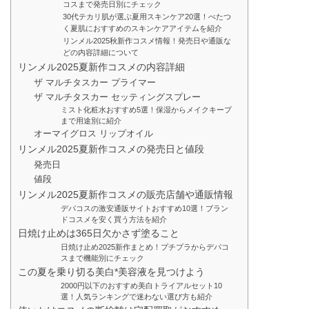
コスまで発売日別にチェック
30代テカリ肌が選ぶ夏用スキンケア20選！べたつ
く夏肌におすすめのスキンケアアイテムを紹介
リンメル2025秋新作コスメ情報！発売日や通販な
どの内容詳細について
リンメル2025夏新作コスメの内容詳細
ザ マルチタスカー プライマー
ザ マルチタスカー セッティングスプレー
ミスト化粧水おすすめ5選！保湿からメイクキープ
まで用途別に紹介
オーマイグロス リップオイル
リンメル2025夏新作コスメの発売日と値段
発売日
値段
リンメル2025夏新作コスメの販売店舗や通販情報
デパコスの激安通販サイトおすすめ10選！ブラン
ドコスメを安く買う方法を紹介
日焼け止めは365日欠かさず塗ること
日焼け止め2025新作まとめ！プチプラからデパコ
スまで機能別にチェック
この夏を乗り切る美白*美容液を見つけよう
2000円以下のおすすめ美白トライアルセット10
選！人気ランキングで迷わない選び方も紹介