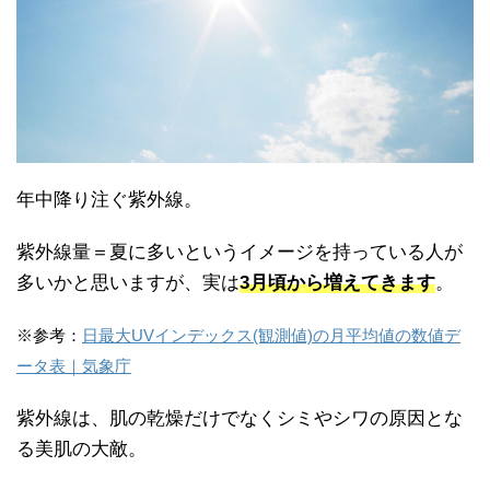
年中降り注ぐ紫外線。
紫外線量＝夏に多いというイメージを持っている人が
多いかと思いますが、実は
3月頃から増えてきます
。
※参考：
日最大UVインデックス(観測値)の月平均値の数値デ
ータ表｜気象庁
紫外線は、肌の乾燥だけでなくシミやシワの原因とな
る美肌の大敵。