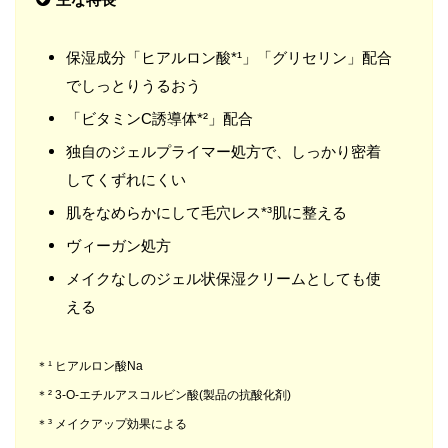
保湿成分「ヒアルロン酸*¹」「グリセリン」配合
でしっとりうるおう
「ビタミンC誘導体*²」配合
独自のジェルプライマー処方で、しっかり密着
してくずれにくい
肌をなめらかにして毛穴レス*³肌に整える
ヴィーガン処方
メイクなしのジェル状保湿クリームとしても使
える
＊¹ ヒアルロン酸Na
＊² 3-O-エチルアスコルビン酸(製品の抗酸化剤)
＊³ メイクアップ効果による