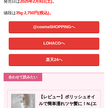
発売日は
2025年2月8日(土)。
値段は
35g:2,750円(税込)。
@cosmeSHOPPINGへ
LOHACOへ
楽天24へ
合わせて読みたい
【レビュー】ポリッシュオイ
ルで簡単濡れツヤ髪に！N.(エ