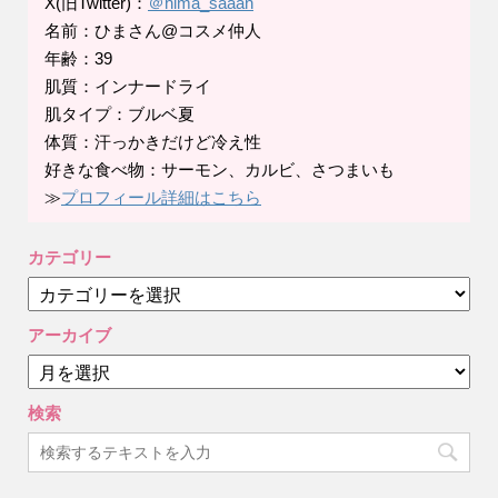
X(旧Twitter)：
＠hima_saaan
名前：ひまさん@コスメ仲人
年齢：39
肌質：インナードライ
肌タイプ：ブルベ夏
体質：汗っかきだけど冷え性
好きな食べ物：サーモン、カルビ、さつまいも
≫
プロフィール詳細はこちら
カテゴリー
カ
テ
ゴ
アーカイブ
リ
ア
ー
ー
カ
検索
イ
ブ