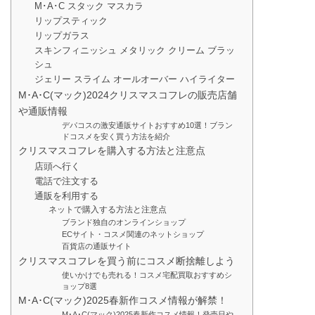
M･A･C スタック マスカラ
リップスティック
リップガラス
スキンフィニッシュ メタリック クリーム ブラッ
シュ
ジェリー スライム オールオーバー ハイライター
M･A･C(マック)2024クリスマスコフレの販売店舗
や通販情報
デパコスの激安通販サイトおすすめ10選！ブラン
ドコスメを安く買う方法を紹介
クリスマスコフレを購入する方法と注意点
店頭へ行く
電話で注文する
通販を利用する
ネットで購入する方法と注意点
ブランド独自のオンラインショップ
ECサイト・コスメ関連のネットショップ
百貨店の通販サイト
クリスマスコフレを買う前にコスメ断捨離しよう
使いかけでも売れる！コスメ宅配買取おすすめシ
ョップ8選
M･A･C(マック)2025春新作コスメ情報が解禁！
M･A･C(マック)2025春新作コスメ情報！発売日や