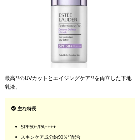
最高*¹のUVカットとエイジングケア*²を両立した下地
乳液。
主な特長
SPF50+/PA++++
スキンケア成分約90％*³配合