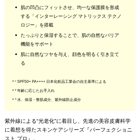
肌の凹凸にフィットさせ、均一な保護膜を形成
する「インターレーシング マトリックス テクノ
ロジー」を搭載
たっぷりと保湿することで、肌の自然なバリア
機能をサポート
肌に自然なツヤを与え、顔色を明るく引き立て
る
＊¹ SPF50+ PA++++ 日本化粧品工業会の自主基準による
＊² 年齢に応じたお手入れ
＊³ 水、保湿・整肌成分、紫外線防止成分
紫外線による“光老化”に着目し、先進の美容皮膚科学
に着想を得たスキンケアシリーズ『パーフェクショニ
スト プロ』。