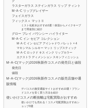
ク
ラスターガラス ステインガラス リップ ティント
M･A･C リップグレイザー
フェイスガラス
フィックス＋ マットⅡ
ミスト化粧水おすすめ5選！保湿からメイクキープ
まで用途別に紹介
グロー プレイ バウンシー ハイライター
M･A･C イン セピア コレクション
M･A･C イン セピア アイシャドウ パレット × 4
マキシマル シルキー マット リップスティック
M･A･C ロックド キス インク リップカラー
エクストラ ディメンション スキンフィニッシュ
M･A･C(マック)2026秋新作コスメの発売日と値段
発売日
値段
M･A･C(マック)2026秋新作コスメの販売店舗や通
販情報
デパコスの激安通販サイトおすすめ10選！ブラン
ドコスメを安く買う方法を紹介
使いかけコスメの断捨離は宅配買取がおすすめ
使いかけでも売れる！コスメ宅配買取おすすめシ
ョップ8選