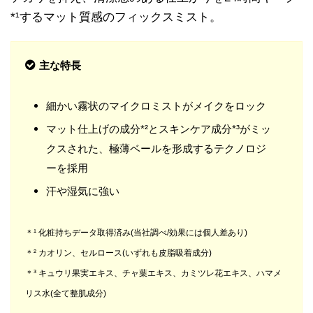
*¹するマット質感のフィックスミスト。
主な特長
細かい霧状のマイクロミストがメイクをロック
マット仕上げの成分*²とスキンケア成分*³がミッ
クスされた、極薄ベールを形成するテクノロジ
ーを採用
汗や湿気に強い
＊¹ 化粧持ちデータ取得済み(当社調べ/効果には個人差あり)
＊² カオリン、セルロース(いずれも皮脂吸着成分)
＊³ キュウリ果実エキス、チャ葉エキス、カミツレ花エキス、ハマメ
リス水(全て整肌成分)