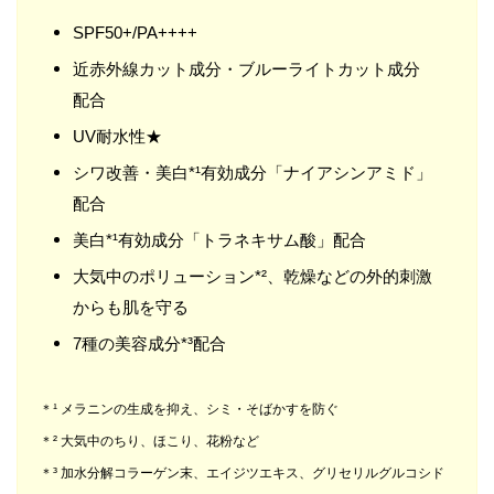
SPF50+/PA++++
近赤外線カット成分・ブルーライトカット成分
配合
UV耐水性★
シワ改善・美白*¹有効成分「ナイアシンアミド」
配合
美白*¹有効成分「トラネキサム酸」配合
大気中のポリューション*²、乾燥などの外的刺激
からも肌を守る
7種の美容成分*³配合
＊¹ メラニンの生成を抑え、シミ・そばかすを防ぐ
＊² 大気中のちり、ほこり、花粉など
＊³ 加水分解コラーゲン末、エイジツエキス、グリセリルグルコシド