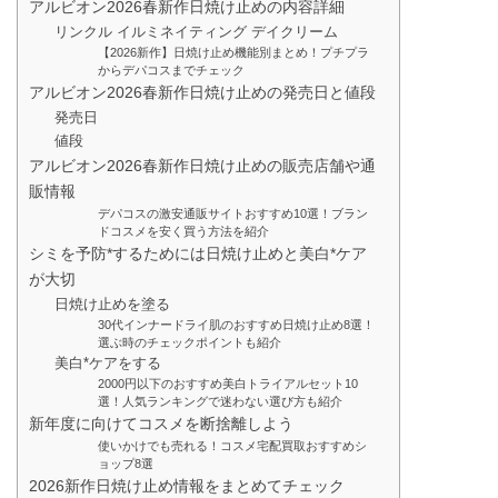
アルビオン2026春新作日焼け止めの内容詳細
リンクル イルミネイティング デイクリーム
【2026新作】日焼け止め機能別まとめ！プチプラ
からデパコスまでチェック
アルビオン2026春新作日焼け止めの発売日と値段
発売日
値段
アルビオン2026春新作日焼け止めの販売店舗や通
販情報
デパコスの激安通販サイトおすすめ10選！ブラン
ドコスメを安く買う方法を紹介
シミを予防*するためには日焼け止めと美白*ケア
が大切
日焼け止めを塗る
30代インナードライ肌のおすすめ日焼け止め8選！
選ぶ時のチェックポイントも紹介
美白*ケアをする
2000円以下のおすすめ美白トライアルセット10
選！人気ランキングで迷わない選び方も紹介
新年度に向けてコスメを断捨離しよう
使いかけでも売れる！コスメ宅配買取おすすめシ
ョップ8選
2026新作日焼け止め情報をまとめてチェック