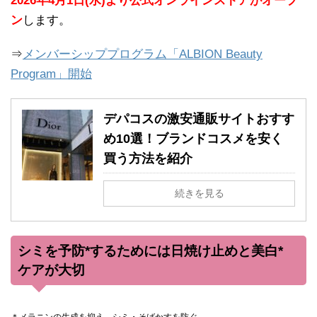
2026年4月1日(水)より公式オンラインストアがオープ
ン
します。
⇒
メンバーシッププログラム「ALBION Beauty
Program」開始
デパコスの激安通販サイトおすす
め10選！ブランドコスメを安く
買う方法を紹介
続きを見る
シミを予防*するためには日焼け止めと美白*
ケアが大切
＊メラニンの生成を抑え、シミ・そばかすを防ぐ