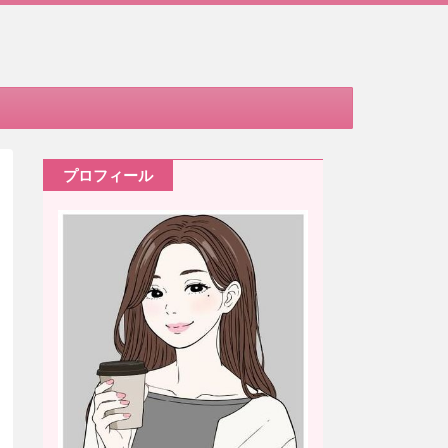
プロフィール