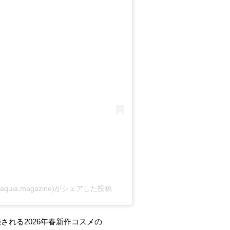
ia.magazine)がシェアした投稿
される2026年春新作コスメの