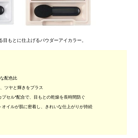
る目もとに仕上げるパウダーアイカラー。
妙な配色比
し、ツヤと輝きをプラス
カプセル*配合で、目もとの乾燥を長時間防ぐ
トオイルが肌に密着し、きれいな仕上がりが持続