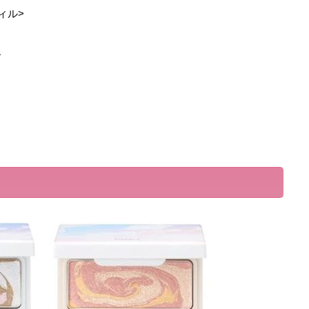
ィル>
ー