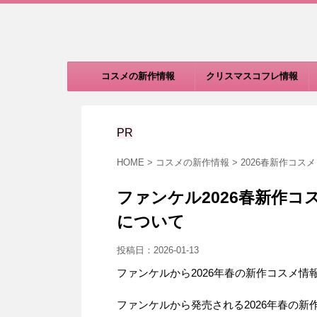
コスメの新作情報
クリスマスコフレ情報
PR
HOME
>
コスメの新作情報
>
2026春新作コスメ
ファンケル2026春新作
について
投稿日：
2026-01-13
ファンケルから2026年春の新作コスメ情
ファンケルから発売される2026年春の