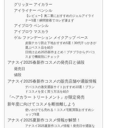
グリッター アイカラー
アイライナー ペンシル
【レビュー】奥二重におすすめのジェルアイライ
ナー5選！瞬間密着でヨレず滲まず
アイブロウ ペンシル
アイブロウ マスカラ
ゲル ファンデーション メイクアップ ベース
皮脂テカリ防止下地おすすめ5選！30代汗っかきが
選ぶベスト品を紹介
日焼け止め2025新作まとめ！プチプラからデパコ
スまで機能別にチェック
アナスイ2025春新作コスメの発売日と値段
発売日
値段
アナスイ2025春新作コスメの販売店舗や通販情報
デパコスの激安通販サイトおすすめ10選！ブラン
ドコスメを安く買う方法を紹介
『ヘアカラー トリートメント』が限定発売
新年度に向けてコスメを断捨離しよう
使いかけでも売れる！コスメ宅配買取おすすめシ
ョップ8選
アナスイ2025夏新作コスメ情報が解禁！
アナスイ2025夏新作コスメ情報！発売日や通販な