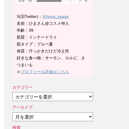
X(旧Twitter)：
＠hima_saaan
名前：ひまさん@コスメ仲人
年齢：39
肌質：インナードライ
肌タイプ：ブルベ夏
体質：汗っかきだけど冷え性
好きな食べ物：サーモン、カルビ、さ
つまいも
≫
プロフィール詳細はこちら
カテゴリー
カ
テ
ゴ
アーカイブ
リ
ア
ー
ー
カ
検索