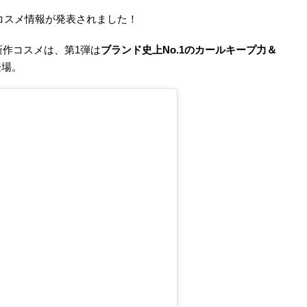
新作コスメ情報が発表されました！
新作コスメは、第1弾は
ブランド史上No.1のカールキープ力＆
登場。