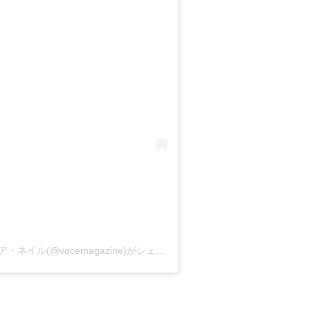
VOCE編集部／美容・コスメ・メイク・ヘア・ネイル(@vocemagazine)がシェアした投稿