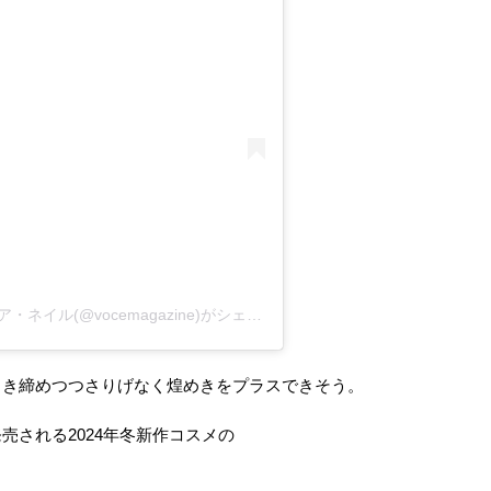
VOCE編集部／美容・コスメ・メイク・ヘア・ネイル(@vocemagazine)がシェアした投稿
引き締めつつさりげなく煌めきをプラスできそう。
売される2024年冬新作コスメの