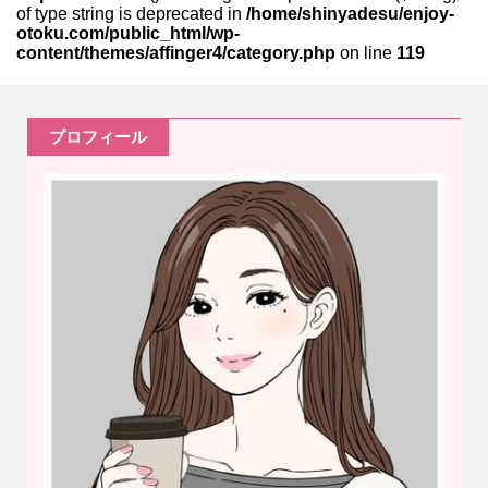
of type string is deprecated in
/home/shinyadesu/enjoy-
otoku.com/public_html/wp-
content/themes/affinger4/category.php
on line
119
プロフィール