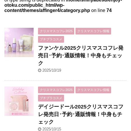
otoku.com/public_html/wp-
content/themes/affinger4/category.php
on line
74
クリスマスコフレ2025
クリスマスコフレ情報
プチプラコスメ
ファンケル2025クリスマスコフレ発
売日･予約･通販情報！中身もチェッ
ク
2025/10/19
クリスマスコフレ2025
クリスマスコフレ情報
プチプラコスメ
デイジードール2025クリスマスコフ
レ発売日･予約･通販情報！中身もチ
ェック
2025/10/15