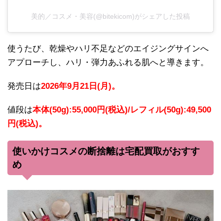
美的／コスメ・美容(@bitekicom)がシェアした投稿
使うたび、乾燥やハリ不足などのエイジングサインへ
アプローチし、ハリ・弾力あふれる肌へと導きます。
発売日は
2026年9月21日(月)。
値段は
本体(50g):55,000円(税込)/レフィル(50g):49,500
円(税込)。
使いかけコスメの断捨離は宅配買取がおすす
め