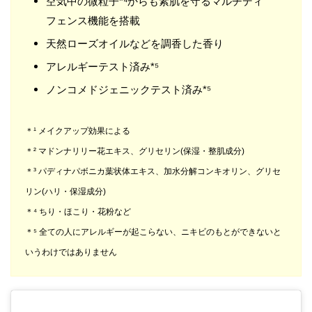
空気中の微粒子*⁴からも素肌を守るマルチディ
フェンス機能を搭載
天然ローズオイルなどを調香した香り
アレルギーテスト済み*⁵
ノンコメドジェニックテスト済み*⁵
＊¹ メイクアップ効果による
＊² マドンナリリー花エキス、グリセリン(保湿・整肌成分)
＊³ パディナパボニカ葉状体エキス、加水分解コンキオリン、グリセ
リン(ハリ・保湿成分)
＊⁴ ちり・ほこり・花粉など
＊⁵ 全ての人にアレルギーが起こらない、ニキビのもとができないと
いうわけではありません