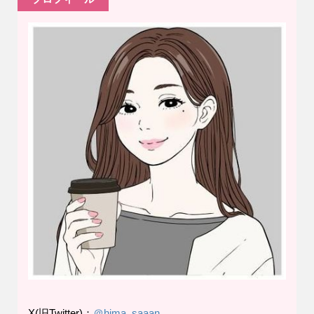
X(旧Twitter)：
＠hima_saaan