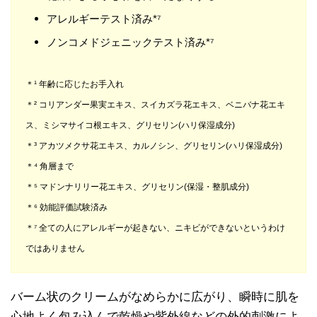
アレルギーテスト済み*⁷
ノンコメドジェニックテスト済み*⁷
＊¹ 年齢に応じたお手入れ
＊² コリアンダー果実エキス、スイカズラ花エキス、ベニバナ花エキ
ス、ミシマサイコ根エキス、グリセリン(ハリ保湿成分)
＊³ アカツメクサ花エキス、カルノシン、グリセリン(ハリ保湿成分)
＊⁴ 角層まで
＊⁵ マドンナリリー花エキス、グリセリン(保湿・整肌成分)
＊⁶ 効能評価試験済み
＊⁷ 全ての人にアレルギーが起きない、ニキビができないというわけ
ではありません
バーム状のクリームがなめらかに広がり、瞬時に肌を
心地よく包み込んで乾燥や紫外線などの外的刺激によ