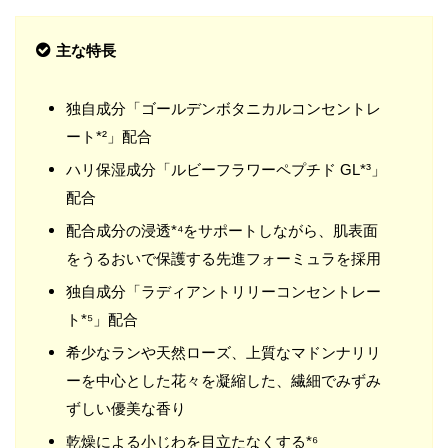
主な特長
独自成分「ゴールデンボタニカルコンセントレ
ート*²」配合
ハリ保湿成分「ルビーフラワーペプチド GL*³」
配合
配合成分の浸透*⁴をサポートしながら、肌表面
をうるおいで保護する先進フォーミュラを採用
独自成分「ラディアントリリーコンセントレー
ト*⁵」配合
希少なランや天然ローズ、上質なマドンナリリ
ーを中心とした花々を凝縮した、繊細でみずみ
ずしい優美な香り
乾燥による小じわを目立たなくする*⁶