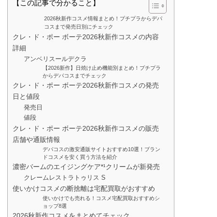
【この記事で分かること】
2026秋新作コスメ情報まとめ！プチプラからデパ
コスまで発売日別にチェック
クレ・ド・ポー ボーテ2026秋新作コスメの内容
詳細
アンベリスールデクラ
【2026新作】日焼け止め機能別まとめ！プチプラ
からデパコスまでチェック
クレ・ド・ポー ボーテ2026秋新作コスメの発売
日と値段
発売日
値段
クレ・ド・ポー ボーテ2026秋新作コスメの販売
店舗や通販情報
デパコスの激安通販サイトおすすめ10選！ブラン
ドコスメを安く買う方法を紹介
濃密バームのエイジングケア*¹クリームが新発売
クレームレストラトゥリス S
使いかけコスメの断捨離は宅配買取がおすすめ
使いかけでも売れる！コスメ宅配買取おすすめシ
ョップ8選
2026秋新作コスメをまとめてチェック