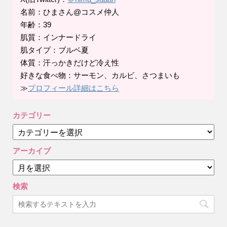
名前：ひまさん@コスメ仲人
年齢：39
肌質：インナードライ
肌タイプ：ブルベ夏
体質：汗っかきだけど冷え性
好きな食べ物：サーモン、カルビ、さつまいも
≫
プロフィール詳細はこちら
カテゴリー
カ
テ
ゴ
アーカイブ
リ
ア
ー
ー
カ
検索
イ
ブ