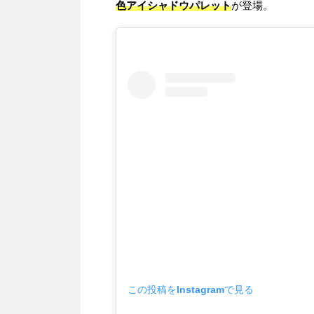
色アイシャドウパレット
が登場。
この投稿をInstagramで見る