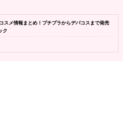
新作コスメ情報まとめ！プチプラからデパコスまで発売
ック