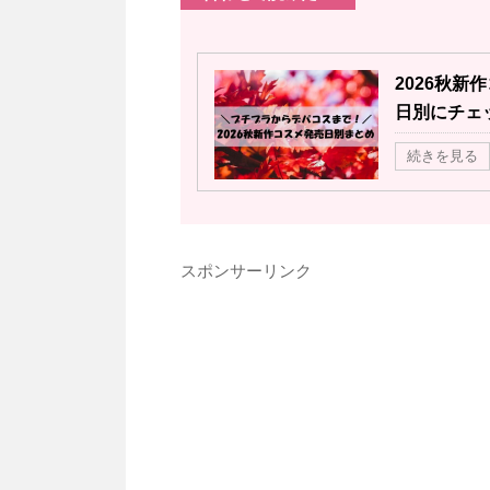
2026秋
日別にチェ
続きを見る
スポンサーリンク