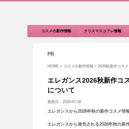
コスメの新作情報
クリスマスコフレ情報
PR
HOME
>
コスメの新作情報
>
2026秋新作コスメ
エレガンス2026秋新作
について
更新日：
2026-07-18
エレガンスから2026年秋の新作コスメ情
エレガンスから発売される2026年秋の新