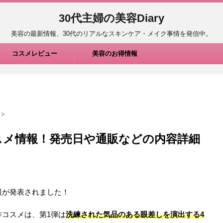
30代主婦の美容Diary
美容の最新情報、30代のリアルなスキンケア・メイク事情を発信中。
コスメレビュー
美容のお得情報
>
コスメ情報！発売日や通販などの内容詳細
報が発表されました！
作コスメは、第1弾は
洗練された気品のある眼差しを演出する4