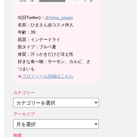
X(旧Twitter)：
＠hima_saaan
名前：ひまさん@コスメ仲人
年齢：39
肌質：インナードライ
肌タイプ：ブルベ夏
体質：汗っかきだけど冷え性
好きな食べ物：サーモン、カルビ、さ
つまいも
≫
プロフィール詳細はこちら
カテゴリー
カ
テ
ゴ
アーカイブ
リ
ア
ー
ー
カ
検索