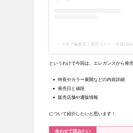
マキア編集部｜新作コスメ・美容(@maqu
というわけで今回は、エレガンスから発売
特長やカラー展開などの内容詳細
発売日と値段
販売店舗や通販情報
について紹介したいと思います！
合わせて読みたい