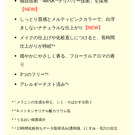
独自技術「4MSK*²デリバリー技術」を採用
【NEW】
しっとり質感とメルティピンクカラーで、白浮
きしないナチュラルな仕上がり
【NEW】
メイクの仕上げや化粧直しにつけると、長時間
仕上がりが持続*⁴
穏やかにやさしく香る、フローラルアロマの香
り
3つのフリー*⁵
アレルギーテスト済み*⁶
＊¹ メラニンの生成を抑え、シミ・そばかすを防ぐ
＊² 4-メトキシサリチル酸カリウム塩
＊³ うるおい保護成分
＊⁴ 13時間化粧持ちデータ取得済み(透明感、(くすみ・毛穴の目立