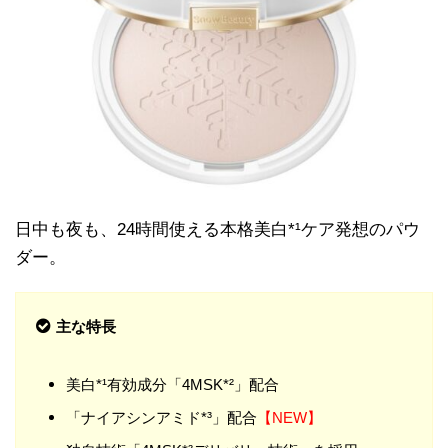
日中も夜も、24時間使える本格美白*¹ケア発想のパウ
ダー。
主な特長
美白*¹有効成分「4MSK*²」配合
「ナイアシンアミド*³」配合
【NEW】