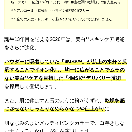
ち・テカり・皮脂くずれ・よれ・薄れ))/当社調べ/効果には個人差あり
＊⁵ アルコール・鉱物油・パラベン(防腐剤)フリー
＊⁶ 全ての人にアレルギーが起きないというわけではありません
誕生13年目を迎える2026年は、美白*¹スキンケア機能
をさらに強化。
パウダーに吸着していた「4MSK*²」が肌上の水分と反
応することでイオン化し、均一に広がることでムラの
ない美白*¹ケアを目指した「4MSK*²デリバリー技術」
を採用して登場します。
また、肌に伸ばすと雪のように粉がくずれ、
乾燥を感
じさせないしっとりなめらかなつや仕上がり
に。
肌なじみのよいメルティピンクカラーで、白浮きしな
いナチュラルな仕上がりを演出します。