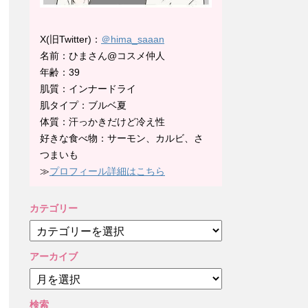
X(旧Twitter)：
＠hima_saaan
名前：ひまさん@コスメ仲人
年齢：39
肌質：インナードライ
肌タイプ：ブルベ夏
体質：汗っかきだけど冷え性
好きな食べ物：サーモン、カルビ、さ
つまいも
≫
プロフィール詳細はこちら
カテゴリー
カ
テ
ゴ
アーカイブ
リ
ア
ー
ー
カ
検索