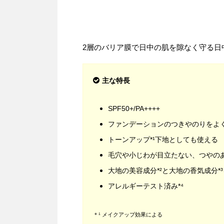
2層のバリア膜で日中の肌を隙なく守る日
主な特長
SPF50+/PA++++
ファンデーションのつきやのりをよ
トーンアップ*¹下地としても使える
毛穴や小じわが目立たない、つやの
大地の美容成分*²と大地の香気成分*
アレルギーテスト済み*⁴
＊¹ メイクアップ効果による