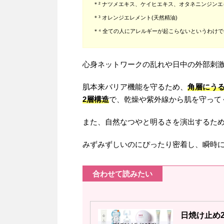
＊² ナツメエキス、ケイヒエキス、オタネニンジンエ
＊³ オレンジエレメント(天然精油)
＊⁴ 全ての人にアレルギーが起こらないというわけ
心身ネットワークの乱れや日中の外部刺
肌本来バリア機能を守るため、
角層にう
2層構造
で、乾燥や紫外線から肌を守って
また、自然なつやと明るさを演出するた
みずみずしいのにぴったり密着し、瞬時
合わせて読みたい
日焼け止め