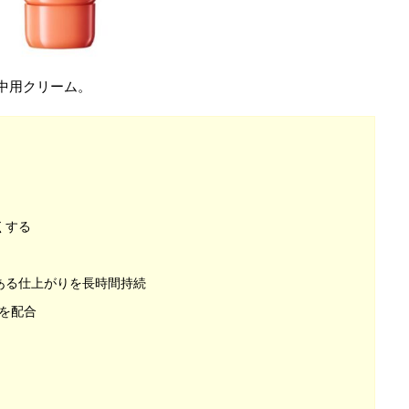
中用クリーム。
くする
ある仕上がりを長時間持続
³を配合