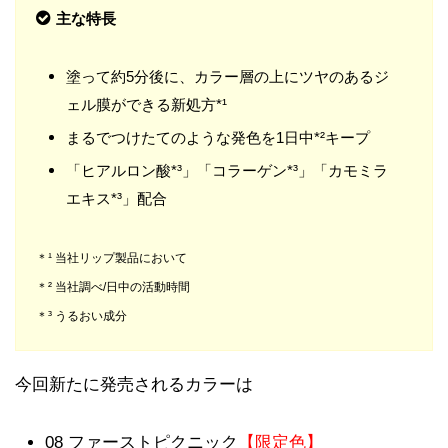
主な特長
塗って約5分後に、カラー層の上にツヤのあるジ
ェル膜ができる新処方*¹
まるでつけたてのような発色を1日中*²キープ
「ヒアルロン酸*³」「コラーゲン*³」「カモミラ
エキス*³」配合
＊¹ 当社リップ製品において
＊² 当社調べ/日中の活動時間
＊³ うるおい成分
今回新たに発売されるカラーは
08 ファーストピクニック
【限定色】