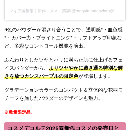
マキア編集部｜新作コスメ・美容(@maquia.magazine)がシェアした投稿
6色のパウダーが混ざり合うことで、透明感*・血色感
*・カバー力・ブライトニング*・リフトアップ印象な
ど、多彩なコントロール機能を演出。
ふんわりとしたツヤとハリに満ちた肌に仕上げるフェ
イスパウダーから、
よりツヤやかに透き通る特別な輝
きを放つカシスパープルの限定色
が登場します。
グラデーションカラーのコンパクト＆立体的な花柄モ
チーフを施したパウダーのデザインも魅力。
※数量限定品。
コスメデコルテ2025春新作コスメの発売日と