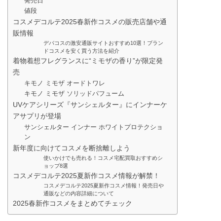
発売日
値段
コスメデコルテ2025春新作コスメの販売店舗や通
販情報
デパコスの激安通販サイトおすすめ10選！ブラン
ドコスメを安く買う方法を紹介
着物着想フレグランスに“ミモザの香り”が限定発
売
キモノ ミモザ オードトワレ
キモノ ミモザ ソリッドパフューム
UVケアシリーズ『サンシェルター』にインナーケ
アサプリが登場
サンシェルター インナー ホワイトプロテクショ
ン
新年度に向けてコスメを断捨離しよう
使いかけでも売れる！コスメ宅配買取おすすめシ
ョップ8選
コスメデコルテ2025夏新作コスメ情報が解禁！
コスメデコルテ2025夏新作コスメ情報！発売日や
通販などの内容詳細について
2025春新作コスメをまとめてチェック